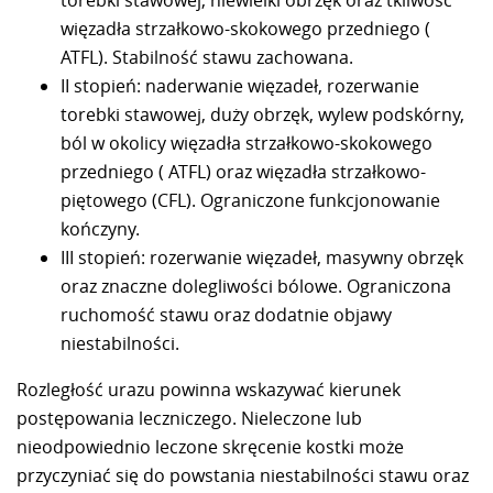
torebki stawowej, niewielki obrzęk oraz tkliwość
więzadła strzałkowo-skokowego przedniego (
ATFL). Stabilność stawu zachowana.
II stopień: naderwanie więzadeł, rozerwanie
torebki stawowej, duży obrzęk, wylew podskórny,
ból w okolicy więzadła strzałkowo-skokowego
przedniego ( ATFL) oraz więzadła strzałkowo-
piętowego (CFL). Ograniczone funkcjonowanie
kończyny.
III stopień: rozerwanie więzadeł, masywny obrzęk
oraz znaczne dolegliwości bólowe. Ograniczona
ruchomość stawu oraz dodatnie objawy
niestabilności.
Rozległość urazu powinna wskazywać kierunek
postępowania leczniczego. Nieleczone lub
nieodpowiednio leczone skręcenie kostki może
przyczyniać się do powstania niestabilności stawu oraz