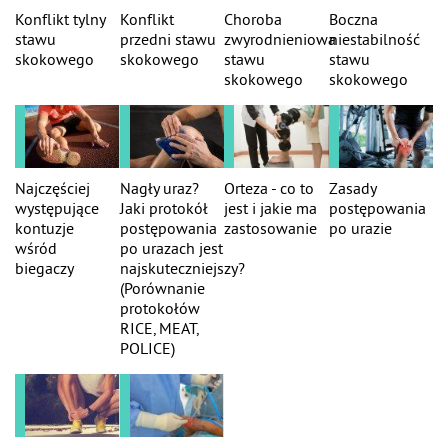
Konflikt tylny
Konflikt
Choroba
Boczna
stawu
przedni stawu
zwyrodnieniowa
niestabilność
skokowego
skokowego
stawu
stawu
skokowego
skokowego
Najczęściej
Nagły uraz?
Orteza - co to
Zasady
występujące
Jaki protokół
jest i jakie ma
postępowania
kontuzje
postępowania
zastosowanie
po urazie
wśród
po urazach jest
biegaczy
najskuteczniejszy?
(Porównanie
protokołów
RICE, MEAT,
POLICE)