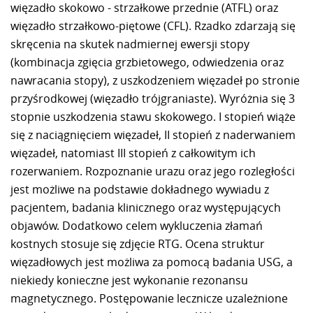
więzadło skokowo - strzałkowe przednie (ATFL) oraz
więzadło strzałkowo-piętowe (CFL). Rzadko zdarzają się
skręcenia na skutek nadmiernej ewersji stopy
(kombinacja zgięcia grzbietowego, odwiedzenia oraz
nawracania stopy), z uszkodzeniem więzadeł po stronie
przyśrodkowej (więzadło trójgraniaste). Wyróżnia się 3
stopnie uszkodzenia stawu skokowego. I stopień wiąże
się z naciągnięciem więzadeł, II stopień z naderwaniem
więzadeł, natomiast III stopień z całkowitym ich
rozerwaniem. Rozpoznanie urazu oraz jego rozległości
jest możliwe na podstawie dokładnego wywiadu z
pacjentem, badania klinicznego oraz występujących
objawów. Dodatkowo celem wykluczenia złamań
kostnych stosuje się zdjęcie RTG. Ocena struktur
więzadłowych jest możliwa za pomocą badania USG, a
niekiedy konieczne jest wykonanie rezonansu
magnetycznego. Postępowanie lecznicze uzależnione