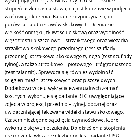
występujących objawów. Należy określić również
stopień uszkodzenia stawu, co jest kluczowe w podjęciu
właściwego leczenia. Badanie rozpoczyna się od
porównania obu stawów skokowych. Ocenia się
wielkość obrzęku, tkliwość uciskową oraz wydolność
więzozrostu piszczelowo – strzałkowego oraz więzadła
strzałkowo-skokowego przedniego (test szuflady
przedniej), strzałkowo-skokowego tylnego (test szuflady
tylnej), a także strzałkowo – piętowego i trójgraniastego
(test talar tilt). Sprawdza się również wydolność
ścięgien mięśni strzałkowych oraz piszczelowych.
Dodatkowo w celu wykrycia ewentualnych złamań
kostnych, wykonuje się badanie RTG uwzględniające
zdjęcia w projekcji przednio – tylnej, bocznej oraz
uwidaczniającej tak zwane widełki stawu skokowego.
Czasem niezbędne są zdjęcia czynnościowe, które
wykonuje się w znieczuleniu. Do określenia stopienia
uszkodzenia więzadeł niezbędne jest badanie USG