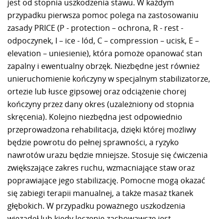
jest od stopnia uszkodzenia stawu. W każdym
przypadku pierwsza pomoc polega na zastosowaniu
zasady PRICE (P - protection – ochrona, R - rest -
odpoczynek, I – ice - lód, C – compression – ucisk, E –
elevation – uniesienie), która pomoże opanować stan
zapalny i ewentualny obrzęk. Niezbędne jest również
unieruchomienie kończyny w specjalnym stabilizatorze,
ortezie lub łusce gipsowej oraz odciążenie chorej
kończyny przez dany okres (uzależniony od stopnia
skręcenia). Kolejno niezbędna jest odpowiednio
przeprowadzona rehabilitacja, dzięki której możliwy
będzie powrotu do pełnej sprawności, a ryzyko
nawrotów urazu będzie mniejsze. Stosuje się ćwiczenia
zwiększające zakres ruchu, wzmacniające staw oraz
poprawiające jego stabilizację. Pomocne mogą okazać
się zabiegi terapii manualnej, a także masaż tkanek
głębokich. W przypadku poważnego uszkodzenia
więzadeł lub kiedy leczenie zachowawcze jest