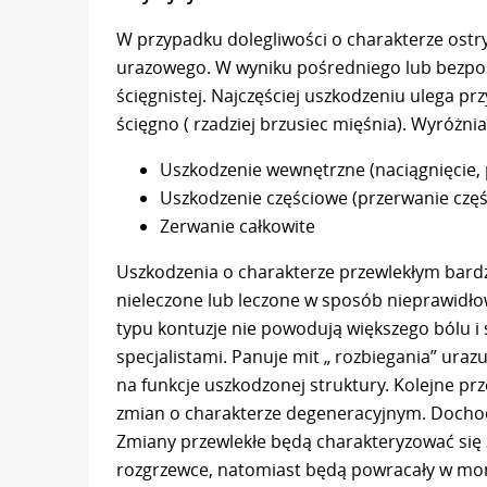
W przypadku dolegliwości o charakterze ost
urazowego. W wyniku pośredniego lub bezpoś
ścięgnistej. Najczęściej uszkodzeniu ulega pr
ścięgno ( rzadziej brzusiec mięśnia). Wyróżn
Uszkodzenie wewnętrzne (naciągnięcie,
Uszkodzenie częściowe (przerwanie częśc
Zerwanie całkowite
Uszkodzenia o charakterze przewlekłym bardz
nieleczone lub leczone w sposób nieprawidło
typu kontuzje nie powodują większego bólu i 
specjalistami. Panuje mit „ rozbiegania” uraz
na funkcje uszkodzonej struktury. Kolejne pr
zmian o charakterze degeneracyjnym. Dochodzi
Zmiany przewlekłe będą charakteryzować się
rozgrzewce, natomiast będą powracały w mom