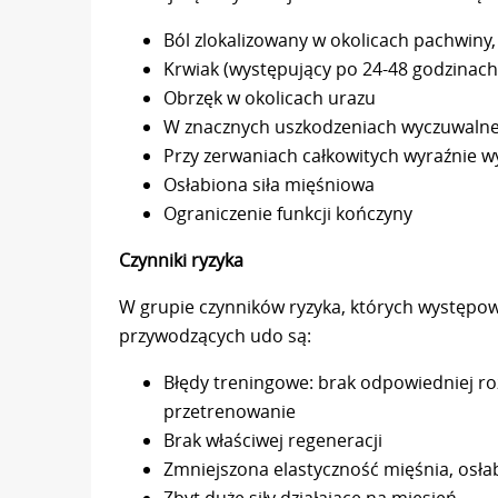
Ból zlokalizowany w okolicach pachwiny,
Krwiak (występujący po 24-48 godzinach
Obrzęk w okolicach urazu
W znacznych uszkodzeniach wyczuwalne 
Przy zerwaniach całkowitych wyraźnie w
Osłabiona siła mięśniowa
Ograniczenie funkcji kończyny
Czynniki ryzyka
W grupie czynników ryzyka, których występo
przywodzących udo są:
Błędy treningowe: brak odpowiedniej ro
przetrenowanie
Brak właściwej regeneracji
Zmniejszona elastyczność mięśnia, osła
Zbyt duże siły działające na mięsień