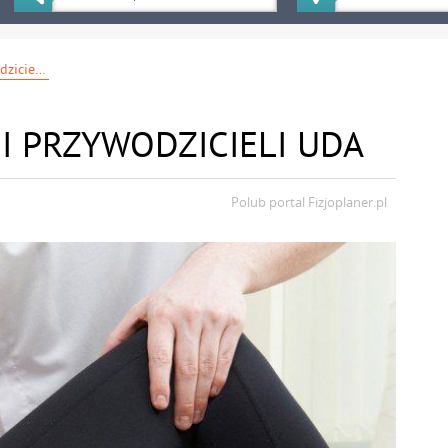
Uszkodzenie mięśni przywodzicieli uda
I PRZYWODZICIELI UDA
Polub portal
Fizjoplaner.pl