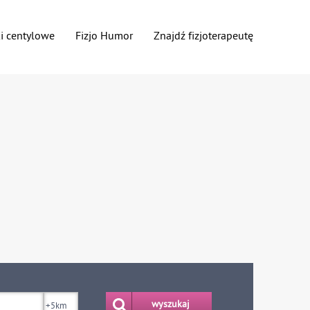
ki centylowe
Fizjo Humor
Znajdź fizjoterapeutę
wyszukaj