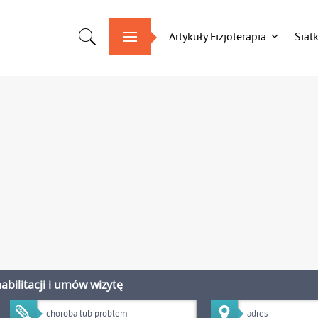
Artykuły Fizjoterapia
Siat
bilitacji i umów wizytę