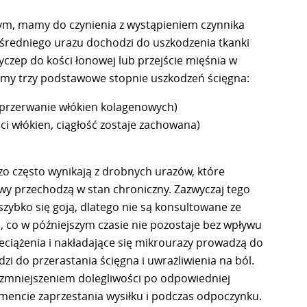
rym, mamy do czynienia z wystąpieniem czynnika
redniego urazu dochodzi do uszkodzenia tkanki
zyczep do kości łonowej lub przejście mięśnia w
iamy trzy podstawowe stopnie uszkodzeń ścięgna:
 przerwanie włókien kolagenowych)
i włókien, ciągłość zostaje zachowana)
o często wynikają z drobnych urazów, które
wy przechodzą w stan chroniczny. Zazwyczaj tego
szybko się goją, dlatego nie są konsultowane ze
u, co w późniejszym czasie nie pozostaje bez wpływu
zeciążenia i nakładające się mikrourazy prowadzą do
 do przerastania ścięgna i uwrażliwienia na ból.
 zmniejszeniem dolegliwości po odpowiedniej
encie zaprzestania wysiłku i podczas odpoczynku.