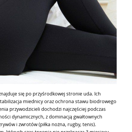
znajduje się po przyśrodkowej stronie uda. Ich
tabilizacja miednicy oraz ochrona stawu biodrowego
ia przywodzicieli dochodzi najczęściej podczas
lności dynamicznych, z dominacją gwałtownych
rywów i zwrotów (piłka nożna, rugby, tenis).
, których czas trwania nie przekracza 3 miesięcy