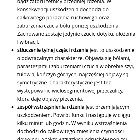
bądź zatoru tętnicy przedniej rdzenia. W
konsekwencji uszkodzenia dochodzi do
całkowitego porażenia ruchowego oraz
zaburzenia czucia bólu poniżej uszkodzenia.
Zachowane zostaje jedynie czucie dotyku, ułożenia
i wibracji.
stłuczenie tylnej części rdzenia
jest to uszkodzenie
o odwracalnym charakterze. Objawia się bólami,
parastezjami i zaburzeniami czucia w obrębie szyi,
tułowia, kończyn górnych, najczęściej objawy są
symetryczne. Charakterystyczne jest też
występowanie wielosegmentowej przeczulicy,
która daje objawy pieczenia.
zespół wstrząśnienia rdzenia
jest przemijającym
uszkodzeniem. Powrót funkcji następuje w ciągu
kilku minut lub godzin. W wyniku wstrząśnienia
dochodzi do całkowitego zniesienia czynności
dowolnej, a także wszystkich odruchów poniżej