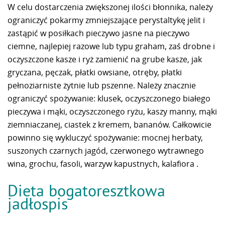
W celu dostarczenia zwiększonej ilości błonnika, należy
o
graniczyć pokarmy zmniejszające perystaltykę jelit i
zastąpić w posiłkach pieczywo jasne na pieczywo
ciemne, najlepiej razowe lub typu graham, zaś drobne i
oczyszczone kasze i ryż zamienić na grube kasze, jak
gryczana, pęczak, płatki owsiane, otręby, płatki
pełnoziarniste żytnie lub pszenne. Należy znacznie
ograniczyć spożywanie: klusek, oczyszczonego białego
pieczywa i mąki, oczyszczonego ryżu, kaszy manny, mąki
ziemniaczanej, ciastek z kremem, bananów. Całkowicie
powinno się wykluczyć spożywanie: mocnej herbaty,
suszonych czarnych jagód, czerwonego wytrawnego
wina, grochu, fasoli, warzyw kapustnych, kalafiora .
Dieta bogatoresztkowa
jadłospis