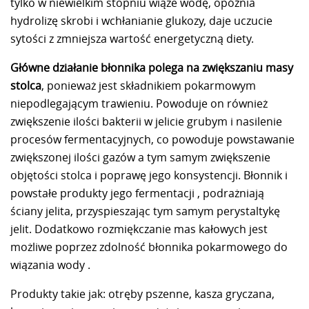
tylko w niewielkim stopniu wiąże wodę, opóźnia
hydrolizę skrobi i wchłanianie glukozy, daje uczucie
sytości z zmniejsza wartość energetyczną diety.
Główne działanie błonnika polega na zwiększaniu masy
stolca
, ponieważ jest składnikiem pokarmowym
niepodlegającym trawieniu. Powoduje on również
zwiększenie ilości bakterii w jelicie grubym i nasilenie
procesów fermentacyjnych, co powoduje powstawanie
zwiększonej ilości gazów a tym samym zwiększenie
objętości stolca i poprawę jego konsystencji. Błonnik i
powstałe produkty jego fermentacji , podrażniają
ściany jelita, przyspieszając tym samym perystaltykę
jelit. Dodatkowo rozmiękczanie mas kałowych jest
możliwe poprzez zdolność błonnika pokarmowego do
wiązania wody .
Produkty takie jak: otręby pszenne, kasza gryczana,