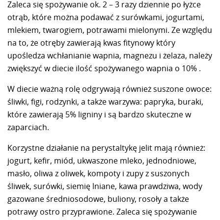
Zaleca się spożywanie ok. 2 – 3 razy dziennie po łyżce
otrąb, które można podawać z surówkami, jogurtami,
mlekiem, twarogiem, potrawami mielonymi. Ze względu
na to, że otręby zawierają kwas fitynowy który
upośledza wchłanianie wapnia, magnezu i żelaza, należy
zwiększyć w diecie ilość spożywanego wapnia o 10% .
W diecie ważną rolę odgrywają również suszone owoce:
śliwki, figi, rodzynki, a także warzywa: papryka, buraki,
które zawierają 5% ligniny i są bardzo skuteczne w
zaparciach.
Korzystne działanie na perystaltykę jelit mają również:
jogurt, kefir, miód, ukwaszone mleko, jednodniowe,
masło, oliwa z oliwek, kompoty i zupy z suszonych
śliwek, surówki, siemię lniane, kawa prawdziwa, wody
gazowane średniosodowe, buliony, rosoły a także
potrawy ostro przyprawione. Zaleca się spożywanie