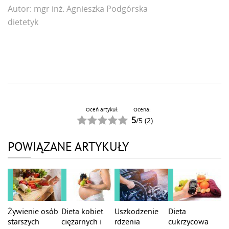
Autor:
mgr inż. Agnieszka Podgórska
dietetyk
Oceń artykuł:
Ocena:
5
/
5
(
2
)
POWIĄZANE ARTYKUŁY
Żywienie osób
Dieta kobiet
Uszkodzenie
Dieta
starszych
ciężarnych i
rdzenia
cukrzycowa