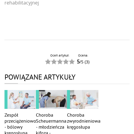
rehabilitacyjnej
Oceń artykuł:
Ocena:
5
/
5
(
3
)
POWIĄZANE ARTYKUŁY
Zespół
Choroba
Choroba
przeciążeniowo
Scheuermanna
zwyrodnieniowa
- bólowy
- młodzieńcza
kręgosłupa
kręgosłupa
kifoza -