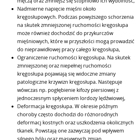
męczą oraz zmniejsz się stopniowo ich wydolność,
Nadmierne napięcie mięśni około
kręgosłupowych. Podczas powyższego schorzenia
na skutek zmniejszonej ruchomości kręgosłupa
może również dochodzić do przykurczów
mięśniowych, które w przyszłości mogą prowadzić
do nieprawidłowej pracy całego kręgosłupa,
Ograniczenie ruchomości kręgosłupa. Na skutek
zmniejszonej oraz niepełnej ruchomości
kręgosłupa pojawiają się widoczne zmiany
patologiczne krzywizn kręgosłupa. Następuje
wówczas np. pogłębienie kifozy piersiowej z
jednoczesnym spłyceniem lordozy lędźwiowej,
Deformacja kręgosłupa. W okresie późnym
choroby często dochodzi do różnorodnych
deformacj kostnych oraz uszkodzenia okolicznych
tkanek. Powstają one zazwyczaj pod wpływem
silnego bólu oraz masywnych zmian