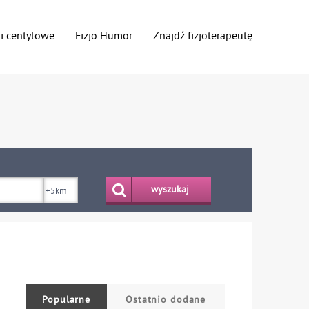
ki centylowe
Fizjo Humor
Znajdź fizjoterapeutę
wyszukaj
Popularne
Ostatnio dodane