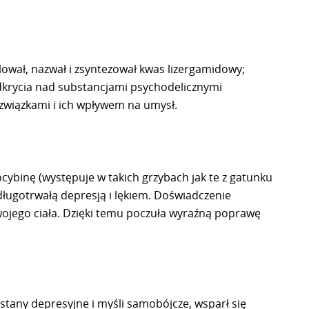
lował, nazwał i zsyntezował kwas lizergamidowy;
odkrycia nad substancjami psychodelicznymi
związkami i ich wpływem na umysł.
cybinę (występuje w takich grzybach jak te z gatunku
 długotrwałą depresją i lękiem. Doświadczenie
swojego ciała. Dzięki temu poczuła wyraźną poprawę
 stany depresyjne i myśli samobójcze, wsparł się