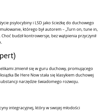
życie psylocybiny i LSD jako ścieżkę do duchowego
rmułowanie, którego był autorem – „Turn on, tune in,
0. Choć budził kontrowersje, bez wątpienia przyczynił
e.
pert)
elikami zmienił się w guru duchowy, promującego
o książka Be Here Now stała się klasykiem duchowej
h substancji narzędzie świadomego rozwoju.
yny integracyjnej, który w swojej młodości