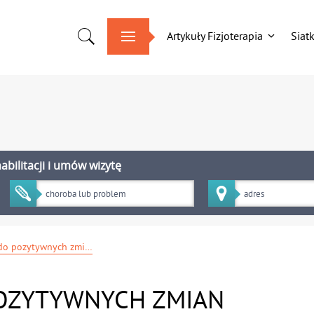
Artykuły Fizjoterapia
Siat
bilitacji i umów wizytę
Od growkitu do pozytywnych zmian osobowości – jak grzyby typu Psilocybe cubensis pomogły znanym osobom na całym świecie
OZYTYWNYCH ZMIAN