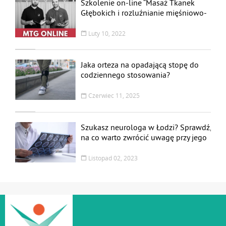
Szkolenie on-line “Masaż Tkanek
Głębokich i rozluźnianie mięśniowo-
powięziowe z anatomią palpacyjną
ONLINE”
Luty 10, 2022
Jaka orteza na opadającą stopę do
codziennego stosowania?
Czerwiec 11, 2025
Szukasz neurologa w Łodzi? Sprawdź,
na co warto zwrócić uwagę przy jego
wyborze
Listopad 02, 2023