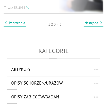
Luty 15, 2018
Poprzednia
Następna
1
2
3
4
5
KATEGORIE
ARTYKUŁY
OPISY SCHORZEŃ/URAZÓW
OPISY ZABIEGÓW/BADAŃ