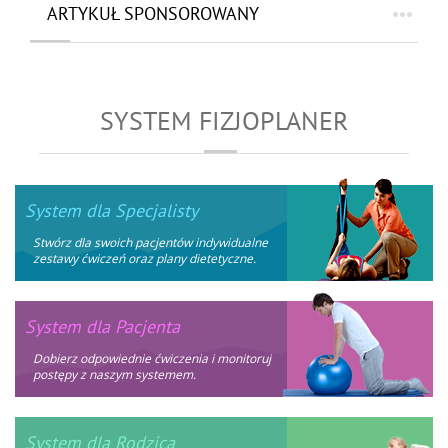
ARTYKUŁ SPONSOROWANY
SYSTEM FIZJOPLANER
System dla Specjalisty
Stwórz dla swoich pacjentów indywidualne
zestawy ćwiczeń oraz plany dietetyczne.
System dla Pacjenta
Dobierz odpowiednie ćwiczenia i monitoruj
postępy z naszym systemem.
System dla Rodzica