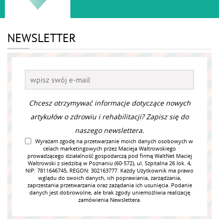
NEWSLETTER
Chcesz otrzymywać informacje dotyczące nowych
artykułów o zdrowiu i rehabilitacji? Zapisz się do
naszego newslettera.
Wyrażam zgodę na przetwarzanie moich danych osobowych w
celach marketingowych przez Macieja Waltrowskiego
prowadzącego działalność gospodarczą pod firmą WaltNet Maciej
Waltrowski z siedzibą w Poznaniu (60-572), ul. Szpitalna 26 lok. 4,
NIP: 7811646745, REGON: 302163777. Każdy Użytkownik ma prawo
wglądu do swoich danych, ich poprawiania, zarządzania,
zaprzestania przetwarzania oraz zażądania ich usunięcia. Podanie
danych jest dobrowolne, ale brak zgody uniemożliwia realizację
zamówienia Newslettera.