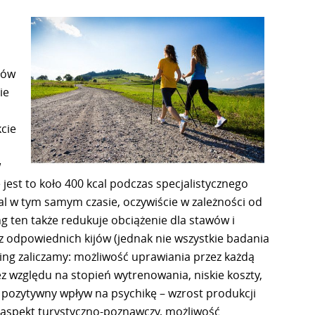
łów
ie
kcie
w
est to koło 400 kcal podczas specjalistycznego
al w tym samym czasie, oczywiście w zależności od
g ten także redukuje obciążenie dla stawów i
 odpowiednich kijów (jednak nie wszystkie badania
king zaliczamy: możliwość uprawiania przez każdą
z względu na stopień wytrenowania, niskie koszty,
, pozytywny wpływ na psychikę – wzrost produkcji
 aspekt turystyczno-poznawczy, możliwość