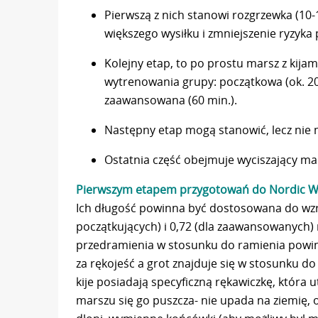
Pierwszą z nich stanowi rozgrzewka (10
większego wysiłku i zmniejszenie ryzyka 
Kolejny etap, to po prostu marsz z kijami
wytrenowania grupy: początkowa (ok. 20
zaawansowana (60 min.).
Następny etap mogą stanowić, lecz nie m
Ostatnia część obejmuje wyciszający mar
Pierwszym etapem przygotowań do Nordic Wal
Ich długość powinna być dostosowana do wzro
początkujących) i 0,72 (dla zaawansowanych) 
przedramienia w stosunku do ramienia powini
za rękojeść a grot znajduje się w stosunku
kije posiadają specyficzną rękawiczkę, która u
marszu się go puszcza- nie upada na ziemię, 