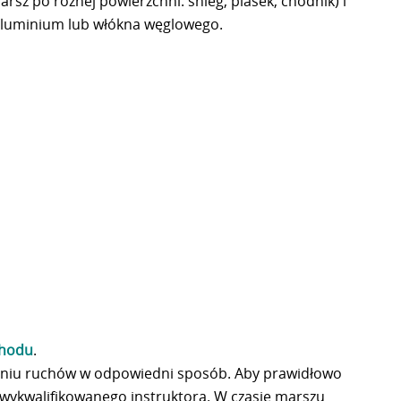
rsz po różnej powierzchni: śnieg, piasek, chodnik) i
z aluminium lub włókna węglowego.
chodu
.
aniu ruchów w odpowiedni sposób. Aby prawidłowo
 wykwalifikowanego instruktora. W czasie marszu