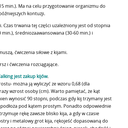
-15 min.). Ma na celu przygotowanie organizmu do
późniejszych kontuzji.
. Czas trwania tej części uzależniony jest od stopnia
 min.), średniozaawansowana (30-60 min.) i
uszą, ćwiczenia siłowe z kijami.
sz i ćwiczenia rozciągające.
king jest zakup kijów
.
stu- można ją wyliczyć ze wzoru 0,68 (dla
razy wzrost osoby (cm). Warto pamiętać, że kąt
en wynosić 90 stopni, podczas gdy kij trzymany jest
 do podłoża pod kątem prostym. Ponadto odpowiednie
trzymuje rękę zawsze blisko kija, a gdy w czasie
ostry i metalowy grot kija, rękojeść dopasowaną do