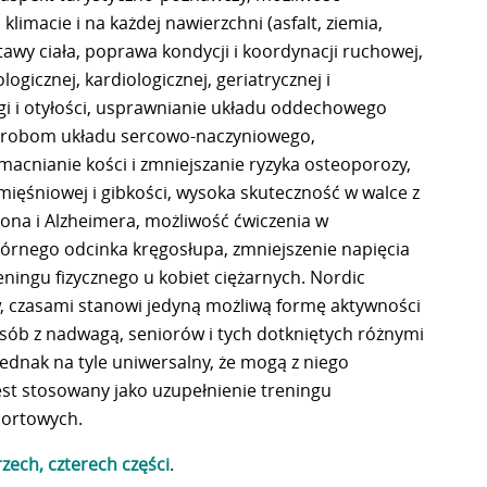
imacie i na każdej nawierzchni (asfalt, ziemia,
tawy ciała, poprawa kondycji i koordynacji ruchowej,
ogicznej, kardiologicznej, geriatrycznej i
agi i otyłości, usprawnianie układu oddechowego
horobom układu sercowo-naczyniowego,
cnianie kości i zmniejszanie ryzyka osteoporozy,
mięśniowej i gibkości, wysoka skuteczność w walce z
ona i Alzheimera, możliwość ćwiczenia w
órnego odcinka kręgosłupa, zmniejszenie napięcia
ningu fizycznego u kobiet ciężarnych. Nordic
, czasami stanowi jedyną możliwą formę aktywności
osób z nadwagą, seniorów i tych dotkniętych różnymi
jednak na tyle uniwersalny, że mogą z niego
est stosowany jako uzupełnienie treningu
portowych.
rzech, czterech części
.