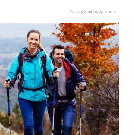
Polub portal
Fizjoplaner.pl