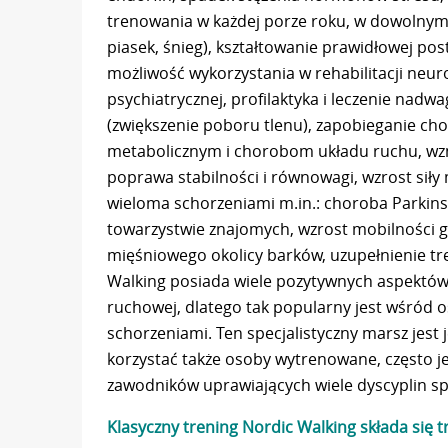
trenowania w każdej porze roku, w dowolnym kl
piasek, śnieg), kształtowanie prawidłowej pos
możliwość wykorzystania w rehabilitacji neurol
psychiatrycznej, profilaktyka i leczenie nadw
(zwiększenie poboru tlenu), zapobieganie c
metabolicznym i chorobom układu ruchu, wzma
poprawa stabilności i równowagi, wzrost siły 
wieloma schorzeniami m.in.: choroba Parkins
towarzystwie znajomych, wzrost mobilności g
mięśniowego okolicy barków, uzupełnienie tre
Walking posiada wiele pozytywnych aspektów
ruchowej, dlatego tak popularny jest wśród 
schorzeniami. Ten specjalistyczny marsz jest 
korzystać także osoby wytrenowane, często j
zawodników uprawiających wiele dyscyplin s
Klasyczny trening Nordic Walking składa się t