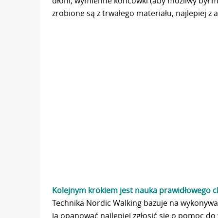
dłoni, wymienne końcówki (aby możliwy był ma
zrobione są z trwałego materiału, najlepiej 
Kolejnym krokiem jest nauka prawidłowego 
Technika Nordic Walking bazuje na wykonyw
ją opanować najlepiej zgłosić się o pomoc do