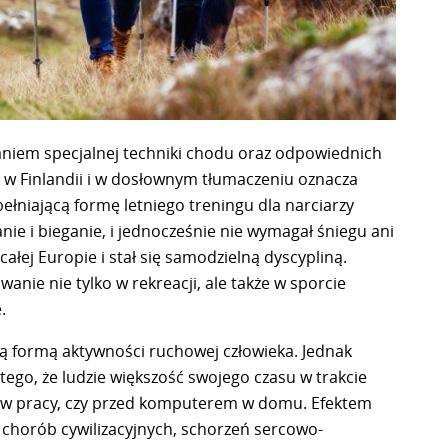
aniem specjalnej techniki chodu oraz odpowiednich
0. w Finlandii i w dosłownym tłumaczeniu oznacza
łniającą formę letniego treningu dla narciarzy
ie i bieganie, i jednocześnie nie wymagał śniegu ani
ałej Europie i stał się samodzielną dyscypliną.
anie nie tylko w rekreacji, ale także w sporcie
.
ną formą aktywności ruchowej człowieka. Jednak
tego, że ludzie większość swojego czasu w trakcie
, w pracy, czy przed komputerem w domu. Efektem
 chorób cywilizacyjnych, schorzeń sercowo-