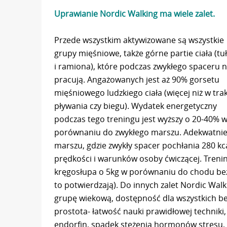
Uprawianie Nordic Walking ma wiele zalet.
Przede wszystkim aktywizowane są wszystkie
grupy mięśniowe, także górne partie ciała (tu
i ramiona), które podczas zwykłego spaceru n
pracują. Angażowanych jest aż 90% gorsetu
mięśniowego ludzkiego ciała (więcej niż w tra
pływania czy biegu). Wydatek energetyczny
podczas tego treningu jest wyższy o 20-40% 
porównaniu do zwykłego marszu. Adekwatnie j
marszu, gdzie zwykły spacer pochłania 280 kc
prędkości i warunków osoby ćwiczącej. Trenin
kręgosłupa o 5kg w porównaniu do chodu bez
to potwierdzają). Do innych zalet Nordic Wal
grupę wiekową, dostępność dla wszystkich be
prostota- łatwość nauki prawidłowej techniki
endorfin, spadek stężenia hormonów stresu,