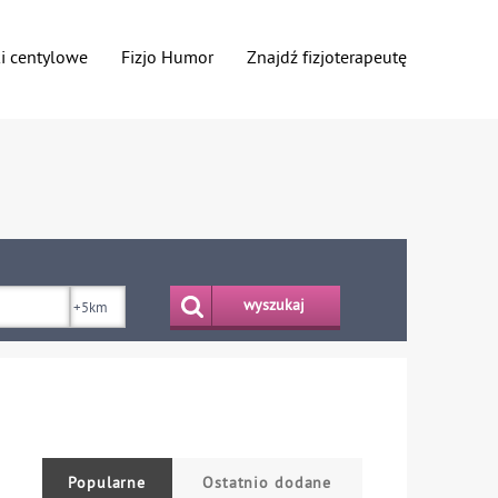
ki centylowe
Fizjo Humor
Znajdź fizjoterapeutę
wyszukaj
Popularne
Ostatnio dodane