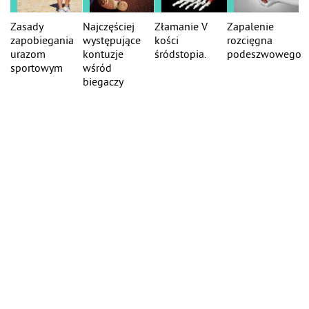
Zasady
Najczęściej
Złamanie V
Zapalenie
zapobiegania
występujące
kości
rozcięgna
urazom
kontuzje
śródstopia.
podeszwowego
sportowym
wśród
biegaczy