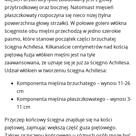
przyśrodkowej oraz bocznej. Natomiast mięsień
płaszczkowaty rozpoczyna się nieco niżej (tylna
powierzchnia głowy strzałki). W połowie goleni włókna
ścięgniste obu mięśni przechodzą w jedno szerokie
pasmo, które stanowi początek części brzuchatej
ścięgna Achillesa. Kilkanaście centymetrów nad kością
piętową fuzja włókien mięśni jest na tyle
zaawansowana, że uznaje się je już za ścięgno Achillesa.
Udział włókien w tworzeniu ścięgna Achillesa:
Komponenta mięśnia brzuchatego – wynosi 11-26
cm
Komponenta mięśnia płaszczkowatego – wynosi 3-
11 cm
Przyczep końcowy ścięgna znajduje się na kości
piętowej, zajmując większą część guza piętowego.
Zakres przyczepu końcowego u różnych osób może być