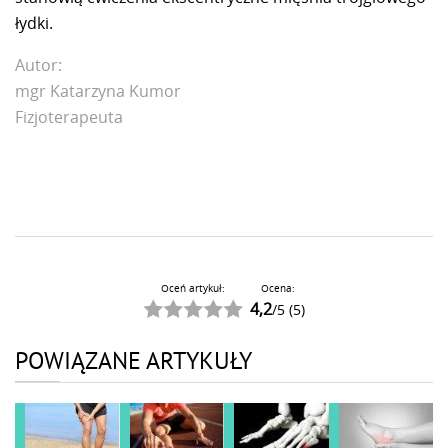
łydki.
Autor:
mgr Katarzyna Kumor
Fizjoterapeuta
Oceń artykuł:
Ocena:
4,2
/
5
(
5
)
POWIĄZANE ARTYKUŁY