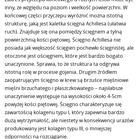
inny, ze względu na poziom i wielkość powierzchni. W
końcowej części przyczepu wyróżnić można istotną
strukturę, jaką jest kaletka ścięgna Achillesa (ułatwia
ruch). Znajduje się ona pomiędzy ścięgnem a tylną
powierzchnią kości piętowej. Ścięgno Achillesa nie
posiada jak większość ścięgien pochewki ścięgnistej, ale
otoczone jest ościęgnem, które jest bardzo bogato
unaczynione. Sprawia, to że struktura ta odgrywa
istotną rolę w procesie gojenia. Drugim źródłem
zaopatrującym ścięgno w krew są brzuśce mięśniowe
mięśni brzuchatego i płaszczkowatego – najsłabsze
unaczynienie występuje na wysokości około 4-5cm
powyżej kości piętowej. Ścięgno charakteryzuje się
zawartością kolagenu typu I, który zapewnia bardzo
dużą wytrzymałość, ale niestety w konsekwencji urazów
produkowany jest kolagen typu III, o mniejszej
odporności na rozciąganie.