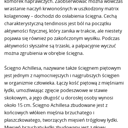
komórek naprawczych. Zaobserwować można wówczas
wrastanie naczyń krwionośnych w uszkodzony matrix
kolagenowy – dochodzi do osłabienia ścięgna. Cechą
charakterystyczną tendinosis jest ból na początku
aktywności fizycznej, który zanika w trakcie, ale niestety
pojawia się również po zakończonym wysiłku. Podczas
aktywności słyszalne są trzaski, a palpacyjnie wyczuć
można zgrubienia w obrębie ścięgna.
Ścięgno Achillesa, nazywane także ścięgnem piętowym
jest jednym z najmocniejszych i najgrubszych ścięgien
w organizmie człowieka. Łączy kość piętową z mięśniami
łydki, umożliwiając zgięcie podeszwowe w stawie
skokowym, a jego długość u dorosłej osoby wynosi
około 15 cm. Ścięgno Achillesa zbudowane jest z
końcowych włókien mięśnia brzuchatego i
płaszczkowatego, tworzących mięsień trójgłowy łydki.
Mięsień brzuchaty łydki zbudowany jest z głowy