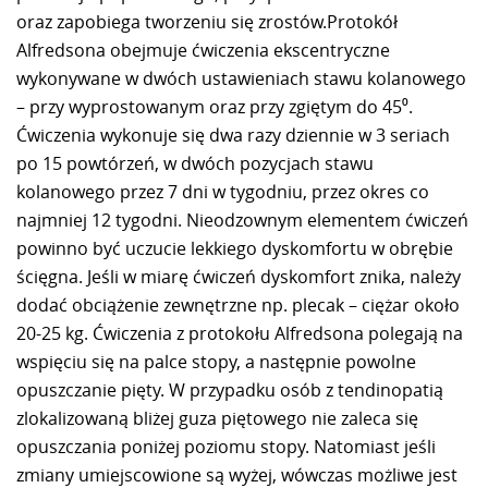
oraz zapobiega tworzeniu się zrostów.Protokół
Alfredsona obejmuje ćwiczenia ekscentryczne
wykonywane w dwóch ustawieniach stawu kolanowego
– przy wyprostowanym oraz przy zgiętym do 45⁰.
Ćwiczenia wykonuje się dwa razy dziennie w 3 seriach
po 15 powtórzeń, w dwóch pozycjach stawu
kolanowego przez 7 dni w tygodniu, przez okres co
najmniej 12 tygodni. Nieodzownym elementem ćwiczeń
powinno być uczucie lekkiego dyskomfortu w obrębie
ścięgna. Jeśli w miarę ćwiczeń dyskomfort znika, należy
dodać obciążenie zewnętrzne np. plecak – ciężar około
20-25 kg. Ćwiczenia z protokołu Alfredsona polegają na
wspięciu się na palce stopy, a następnie powolne
opuszczanie pięty. W przypadku osób z tendinopatią
zlokalizowaną bliżej guza piętowego nie zaleca się
opuszczania poniżej poziomu stopy. Natomiast jeśli
zmiany umiejscowione są wyżej, wówczas możliwe jest