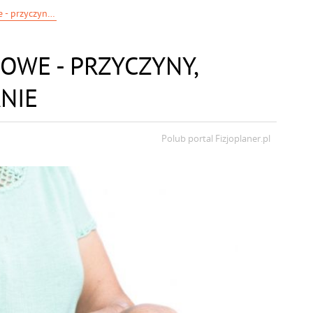
Niedowłady mięśniowe - przyczyny, objawy, postępowanie
OWE - PRZYCZYNY,
NIE
Polub portal
Fizjoplaner.pl