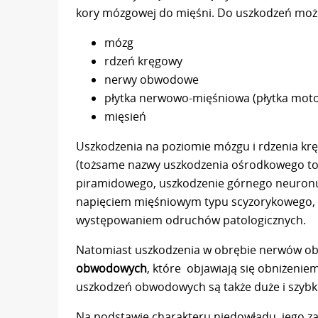
kory mózgowej do mięśni. Do uszkodzeń może
mózg
rdzeń kręgowy
nerwy obwodowe
płytka nerwowo-mięśniowa (płytka mot
mięsień
Uszkodzenia na poziomie mózgu i rdzenia k
(tożsame nazwy uszkodzenia ośrodkowego to 
piramidowego, uszkodzenie górnego neuronu
napięciem mięśniowym typu scyzorykowego,
występowaniem odruchów patologicznych.
Natomiast uszkodzenia w obrębie nerwów o
obwodowych
, które objawiają się obniżenie
uszkodzeń obwodowych są także duże i szybkie
Na podstawie charakteru niedowładu, jego za