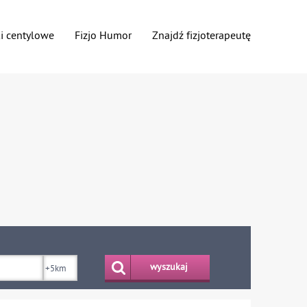
ki centylowe
Fizjo Humor
Znajdź fizjoterapeutę
wyszukaj