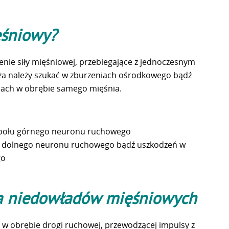
ęśniowy?
zenie siły mięśniowej, przebiegające z jednoczesnym
ża należy szukać w zburzeniach ośrodkowego bądź
ch w obrębie samego mięśnia.
społu górnego neuronu ruchowego
łu dolnego neuronu ruchowego bądź uszkodzeń w
go
 niedowładów mięśniowych
w obrębie drogi ruchowej, przewodzącej impulsy z