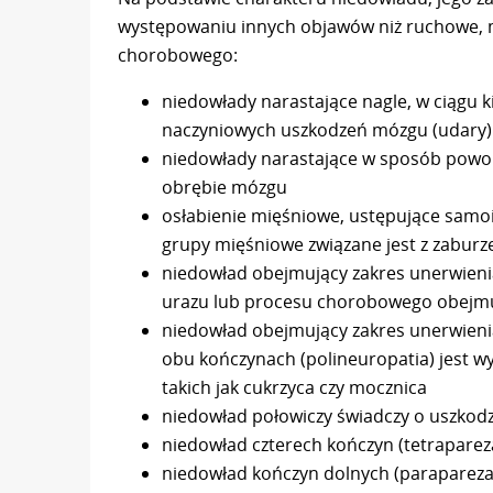
występowaniu innych objawów niż ruchowe, m
chorobowego:
niedowłady narastające nagle, w ciągu k
naczyniowych uszkodzeń mózgu (udary)
niedowłady narastające w sposób powo
obrębie mózgu
osłabienie mięśniowe, ustępujące samoi
grupy mięśniowe związane jest z zabur
niedowład obejmujący zakres unerwieni
urazu lub procesu chorobowego obejm
niedowład obejmujący zakres unerwieni
obu kończynach (polineuropatia) jest 
takich jak cukrzyca czy mocznica
niedowład połowiczy świadczy o uszkod
niedowład czterech kończyn (tetraparez
niedowład kończyn dolnych (parapareza