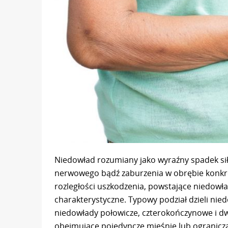
Niedowład rozumiany jako wyraźny spadek sił
nerwowego bądź zaburzenia w obrębie konkretn
rozległości uszkodzenia, powstające niedowła
charakterystyczne. Typowy podział dzieli nied
niedowłady połowicze, czterokończynowe i d
obejmujące pojedyncze mięśnie lub ogranicz