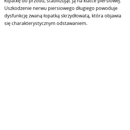
łopatkę do przodu, stabilizując ją na klatce piersiowej.
Uszkodzenie nerwu piersiowego długiego powoduje
dysfunkcję zwaną łopatką skrzydłowatą, która objawia
się charakterystycznym odstawaniem.