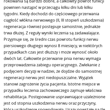
rokowania są bardzo dobre, a całkowity powrót funkcji
powinien nastąpić w przeciągu kilku dni lub kilku
tygodni. Kiedy dochodzi do częściowego przerwania
ciągłość włókna nerwowego (II, III stopień uszkodzenia)
regeneracja również postępuje samoistnie, jednakże
trwa dłużej. Z reguły wyniki leczenia są zadawalające.
Przyjmuje się, że średni czas powrotu funkcji nerwu
piersiowego długiego wynosi 8 miesięcy, w niektórych
przypadkach czas jest dłuższy i może wynosić około
dwóch lat. Całkowite przerwanie pnia nerwu wymaga
przeprowadzenia zabiegu operacyjnego. Zwlekanie z
podjęciem decyzji w nadziei, że dojdzie do samoistnej
regeneracji nerwu jest niedopuszczalne. Wyjątek
stanowi zagrożenie życia pacjenta. Istotne miejsce w
przypadku leczenia zachowawczego zajmuje właściwa
rehabilitacja. Postępowanie usprawniające uzależnione
jest od stopnia uszkodzenia nerwu oraz przyczyny,
która uszkodzenie spowodowała. Urazy powstałe na tle