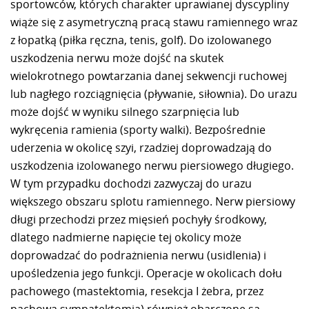
sportowców, których charakter uprawianej dyscypliny
wiąże się z asymetryczną pracą stawu ramiennego wraz
z łopatką (piłka ręczna, tenis, golf). Do izolowanego
uszkodzenia nerwu może dojść na skutek
wielokrotnego powtarzania danej sekwencji ruchowej
lub nagłego rozciągnięcia (pływanie, siłownia). Do urazu
może dojść w wyniku silnego szarpnięcia lub
wykręcenia ramienia (sporty walki). Bezpośrednie
uderzenia w okolicę szyi, rzadziej doprowadzają do
uszkodzenia izolowanego nerwu piersiowego długiego.
W tym przypadku dochodzi zazwyczaj do urazu
większego obszaru splotu ramiennego. Nerw piersiowy
długi przechodzi przez mięsień pochyły środkowy,
dlatego nadmierne napięcie tej okolicy może
doprowadzać do podrażnienia nerwu (usidlenia) i
upośledzenia jego funkcji. Operacje w okolicach dołu
pachowego (mastektomia, resekcja I żebra, przez
pachowa sympatektomia) również obarczone są