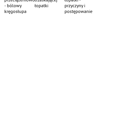
- bólowy
łopatki
przyczyny i
kręgosłupa
postępowanie