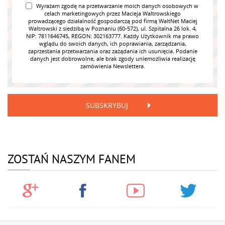
Wyrażam zgodę na przetwarzanie moich danych osobowych w
celach marketingowych przez Macieja Waltrowskiego
prowadzącego działalność gospodarczą pod firmą WaltNet Maciej
Waltrowski z siedzibą w Poznaniu (60-572), ul. Szpitalna 26 lok. 4,
NIP: 7811646745, REGON: 302163777. Każdy Użytkownik ma prawo
wglądu do swoich danych, ich poprawiania, zarządzania,
zaprzestania przetwarzania oraz zażądania ich usunięcia. Podanie
danych jest dobrowolne, ale brak zgody uniemożliwia realizację
zamówienia Newslettera.
SUBSKRYBUJ
ZOSTAŃ NASZYM FANEM