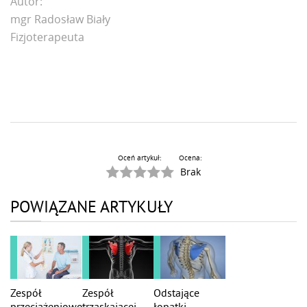
Autor:
mgr Radosław Biały
Fizjoterapeuta
Oceń artykuł:
Ocena:
Brak
POWIĄZANE ARTYKUŁY
Zespół
Zespół
Odstające
przeciążeniowo
trzaskającej
łopatki -