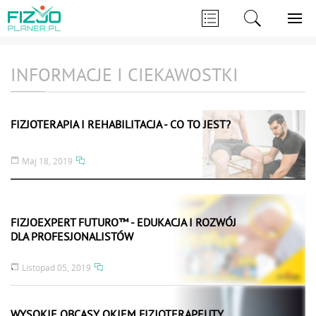
INFORMACJE I CIEKAWOSTKI
FIZJOTERAPIA I REHABILITACJA - CO TO JEST?
Maj 18, 2019
FIZJOEXPERT FUTURO™ - EDUKACJA I ROZWÓJ
DLA PROFESJONALISTÓW
.
Listopad 05, 2019
WYSOKIE OBCASY OKIEM FIZJOTERAPEUTY