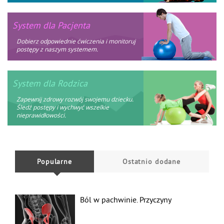
System dla Pacjenta
Dobierz odpowiednie ćwiczenia i monitoruj
postępy z naszym systemem.
System dla Rodzica
Zapewnij zdrowy rozwój swojemu dziecku.
Śledź postępy i wychwyć wszelkie
nieprawidłowości.
Popularne
Ostatnio dodane
Ból w pachwinie. Przyczyny