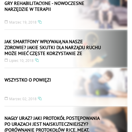
GRY REHABILITACYJNE - NOWOCZESNE
NARZĘDZIE W TERAPII
Marzec 19, 2018
JAK SMARTFONY WPŁYWAJĄ NA NASZE
ZDROWIE? JAKIE SKUTKI DLA NARZĄDU RUCHU
MOŻE MIEĆ CZĘSTE KORZYSTANIE ZE
SMARTFONÓW?
Lipiec 10, 2018
WSZYSTKO O POWIĘZI
Marzec 02, 2018
NAGŁY URAZ? JAKI PROTOKÓŁ POSTĘPOWANIA
PO URAZACH JEST NAJSKUTECZNIEJSZY?
(PORÓWNANIE PROTOKOŁÓW RICE, MEAT,