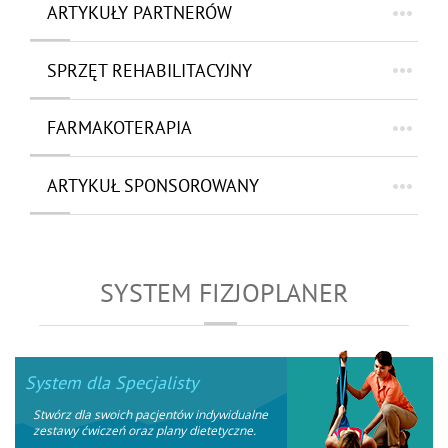
ARTYKUŁY PARTNERÓW
SPRZĘT REHABILITACYJNY
FARMAKOTERAPIA
ARTYKUŁ SPONSOROWANY
SYSTEM FIZJOPLANER
System dla Specjalisty
Stwórz dla swoich pacjentów indywidualne
zestawy ćwiczeń oraz plany dietetyczne.