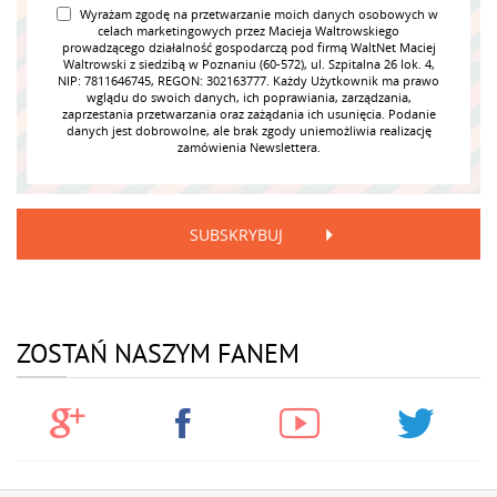
Wyrażam zgodę na przetwarzanie moich danych osobowych w
celach marketingowych przez Macieja Waltrowskiego
prowadzącego działalność gospodarczą pod firmą WaltNet Maciej
Waltrowski z siedzibą w Poznaniu (60-572), ul. Szpitalna 26 lok. 4,
NIP: 7811646745, REGON: 302163777. Każdy Użytkownik ma prawo
wglądu do swoich danych, ich poprawiania, zarządzania,
zaprzestania przetwarzania oraz zażądania ich usunięcia. Podanie
danych jest dobrowolne, ale brak zgody uniemożliwia realizację
zamówienia Newslettera.
SUBSKRYBUJ
ZOSTAŃ NASZYM FANEM