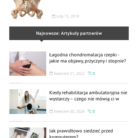
Luty 15, 2018
Najnowsze: Artykuły partnerów
Łagodna chondromalacja rzepki -
jakie ma objawy, przyczyny i stopnie?
Leczenie i rehabilitacja
Kwiecień 21, 2022
0
Kiedy rehabilitacja ambulatoryjna nie
wystarczy – czego nie mówią ci w
przychodni
Kwiecień 30, 2026
0
Jak prawidłowo siedzieć przed
komputerem?