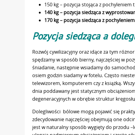
150 kg – pozycja stojąca z pochyleniem 
140 kg – pozycja siedząca z wyprostowa
170 kg – pozycja siedząca z pochylenie
Pozycja siedząca a doleg
Rozwój cywilizacyjny oraz idące za tym różno
spędzamy w sposób bierny, najczęściej w pozy
śniadanie, następnie wsiadamy do samochodu 
osiem godzin siadamy w fotelu. Często niest
telewizorem, komputerem czy z książką. Wszys
dnia poddawany jest statycznym obciążeniom
degeneracyjnych w obrębie struktur kręgosł
Dolegliwości bólowe mogą pojawić się prakty
zdecydowanie najczęściej obejmują one odcin
jest w naturalny sposób wygięty do przodu –l