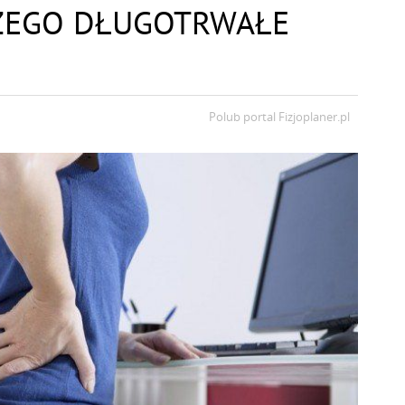
CZEGO DŁUGOTRWAŁE
Polub portal
Fizjoplaner.pl