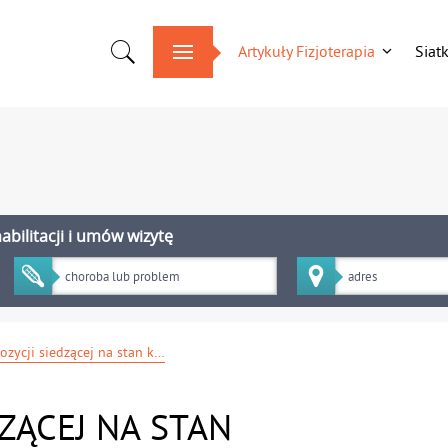
Artykuły Fizjoterapia
Siat
bilitacji i umów wizytę
Wpływ pozycji siedzącej na stan kręgosłupa - dlaczego długotrwałe siedzenie szkodzi?
ZĄCEJ NA STAN