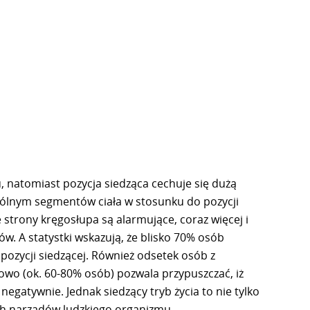
, natomiast pozycja siedząca cechuje się dużą
ólnym segmentów ciała w stosunku do pozycji
e strony kręgosłupa są alarmujące, coraz więcej i
ów. A statystki wskazują, że blisko 70% osób
ozycji siedzącej. Również odsetek osób z
owo (ok. 60-80% osób) pozwala przypuszczać, iż
egatywnie. Jednak siedzący tryb życia to nie tylko
ych narządów ludzkiego organizmu.