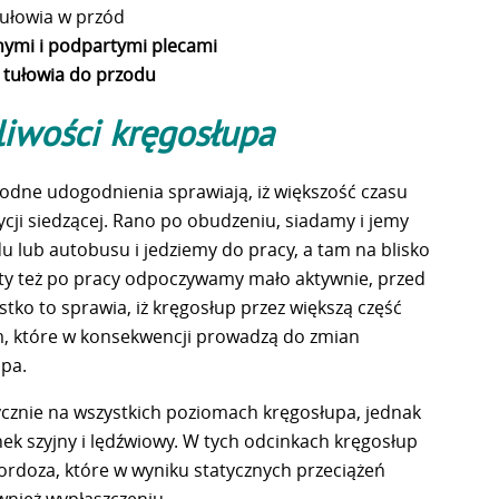
tułowia w przód
nymi i podpartymi plecami
m tułowia do przodu
liwości kręgosłupa
rodne udogodnienia sprawiają, iż większość czasu
cji siedzącej. Rano po obudzeniu, siadamy i jemy
lub autobusu i jedziemy do pracy, a tam na blisko
ety też po pracy odpoczywamy mało aktywnie, przed
tko to sprawia, iż kręgosłup przez większą część
, które w konsekwencji prowadzą do zmian
upa.
cznie na wszystkich poziomach kręgosłupa, jednak
ek szyjny i lędźwiowy. W tych odcinkach kręgosłup
ordoza, które w wyniku statycznych przeciążeń