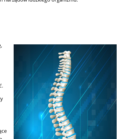
,
ć.
zy
ące
ą