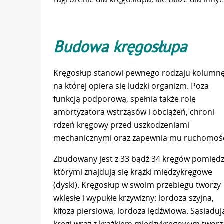
Budowa kręgosłupa
Kręgosłup stanowi pewnego rodzaju kolumnę
na której opiera się ludzki organizm. Poza
funkcją podporową, spełnia także rolę
amortyzatora wstrząsów i obciążeń, chroni
rdzeń kręgowy przed uszkodzeniami
mechanicznymi oraz zapewnia mu ruchomoś
Zbudowany jest z 33 bądź 34 kręgów pomięd
którymi znajdują się krążki międzykręgowe
(dyski). Kręgosłup w swoim przebiegu tworzy
wklęsłe i wypukłe krzywizny: lordoza szyjna,
kifoza piersiowa, lordoza lędźwiowa. Sąsiaduj
kręgi wraz z krążkiem międzykręgowym tworz