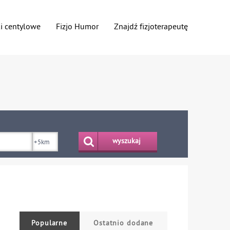
ki centylowe
Fizjo Humor
Znajdź fizjoterapeutę
wyszukaj
Popularne
Ostatnio dodane