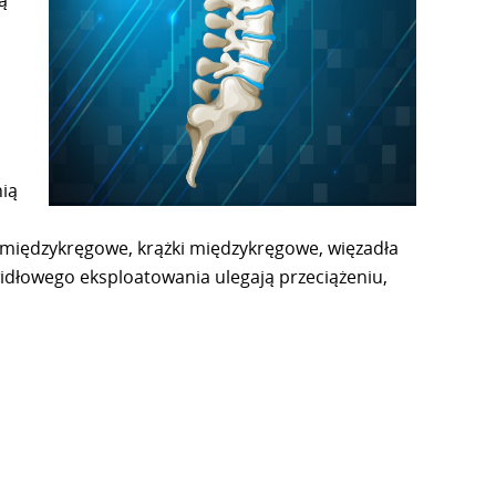
nią
y międzykręgowe, krążki międzykręgowe, więzadła
widłowego eksploatowania ulegają przeciążeniu,