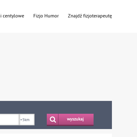
ki centylowe
Fizjo Humor
Znajdź fizjoterapeutę
wyszukaj