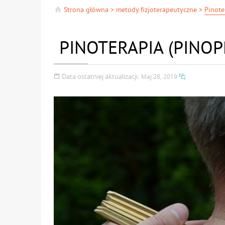
Strona główna
>
metody fizjoterapeutyczne
>
Pinote
PINOTERAPIA (PINO
Data ostatniej aktualizacji:
Maj 28, 2019