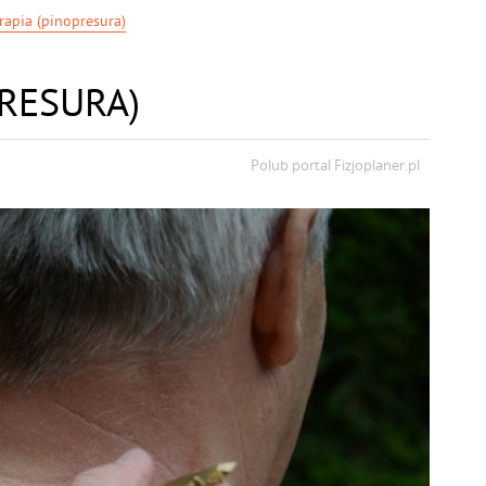
rapia (pinopresura)
PRESURA)
Polub portal
Fizjoplaner.pl