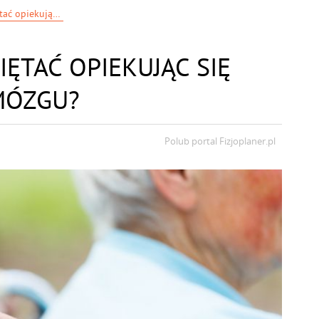
O czym należy pamiętać opiekując się osobą po udarze mózgu?
ĘTAĆ OPIEKUJĄC SIĘ
MÓZGU?
Polub portal
Fizjoplaner.pl