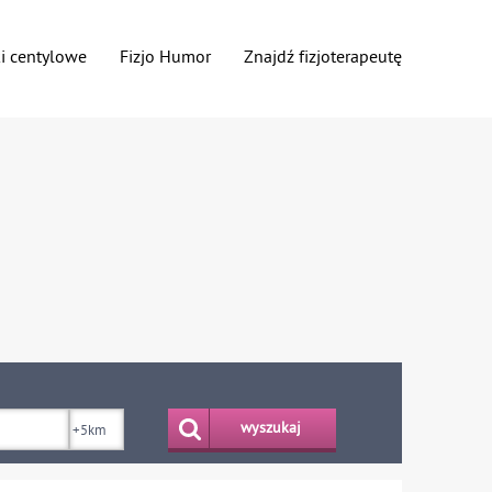
ki centylowe
Fizjo Humor
Znajdź fizjoterapeutę
wyszukaj