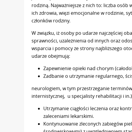
rodziną. Najważniejsze z nich to: liczba osób
ich zdrowia, więzi emocjonalne w rodzinie, s
członków rodziny.
W związku, iż osoby po udarze najczęściej ob
sprawności, uzależnienia od innych oraz odo
wsparcia i pomocy ze strony najbliższego ot
udarze obejmują:
Zapewnienie opieki nad chorym (całodob
Zadbanie o utrzymanie regularnego, śc
neurologiem, w tym przestrzeganie terminów z
internistycznej, u specjalisty rehabilitacji i in.)
Utrzymanie ciągłości leczenia oraz kon
zaleceniami lekarskimi.
Kontynuowanie zleconych zabiegów piel
środowiskowymi) z uwzględnieniem stan