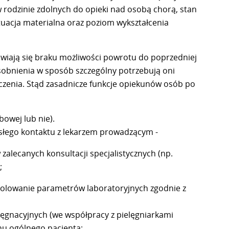
 w rodzinie zdolnych do opieki nad osobą chorą, stan
ytuacja materialna oraz poziom wykształcenia
awiają się braku możliwości powrotu do poprzedniej
sobnienia w sposób szczególny potrzebują oni
oczenia. Stąd zasadnicze funkcje opiekunów osób po
owej lub nie).
isłego kontaktu z lekarzem prowadzącym -
alecanych konsultacji specjalistycznych (np.
;
trolowanie parametrów laboratoryjnych zgodnie z
ęgnacyjnych (we współpracy z pielęgniarkami
u ogólnego pacjenta;