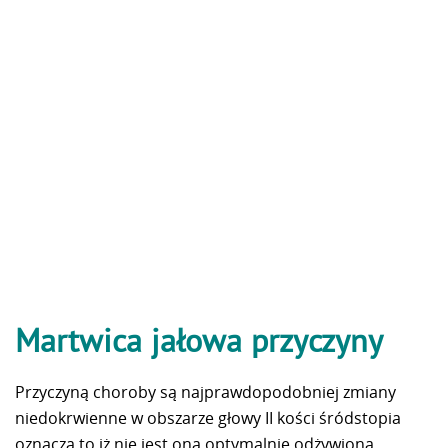
Martwica jałowa przyczyny
Przyczyną choroby są najprawdopodobniej zmiany
niedokrwienne w obszarze głowy II kości śródstopia
oznacza to iż nie jest ona optymalnie odżywiona.