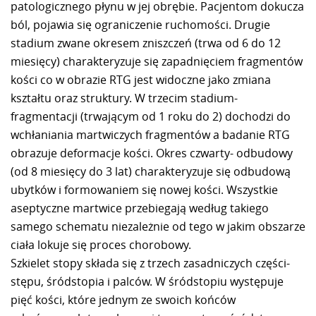
patologicznego płynu w jej obrębie. Pacjentom dokucza
ból, pojawia się ograniczenie ruchomości. Drugie
stadium zwane okresem zniszczeń (trwa od 6 do 12
miesięcy) charakteryzuje się zapadnięciem fragmentów
kości co w obrazie RTG jest widoczne jako zmiana
kształtu oraz struktury. W trzecim stadium-
fragmentacji (trwającym od 1 roku do 2) dochodzi do
wchłaniania martwiczych fragmentów a badanie RTG
obrazuje deformacje kości. Okres czwarty- odbudowy
(od 8 miesięcy do 3 lat) charakteryzuje się odbudową
ubytków i formowaniem się nowej kości. Wszystkie
aseptyczne martwice przebiegają według takiego
samego schematu niezależnie od tego w jakim obszarze
ciała lokuje się proces chorobowy.
Szkielet stopy składa się z trzech zasadniczych części-
stępu, śródstopia i palców. W śródstopiu występuje
pięć kości, które jednym ze swoich końców