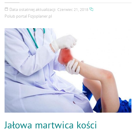
Data ostatniej aktualizacji:
Czerwiec 21, 2018
Polub portal
Fizjoplaner.pl
Jałowa martwica kości