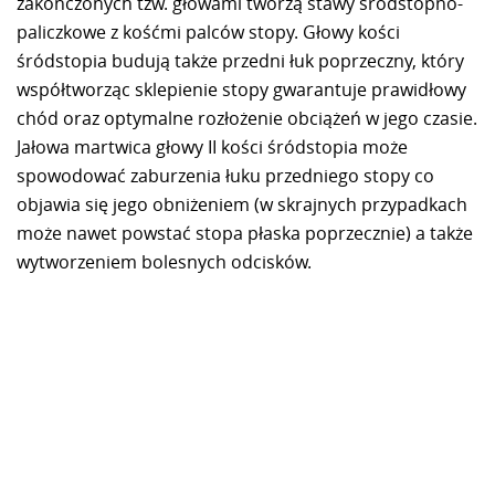
zakończonych tzw. głowami tworzą stawy śródstopno-
paliczkowe z kośćmi palców stopy. Głowy kości
śródstopia budują także przedni łuk poprzeczny, który
współtworząc sklepienie stopy gwarantuje prawidłowy
chód oraz optymalne rozłożenie obciążeń w jego czasie.
Jałowa martwica głowy II kości śródstopia może
spowodować zaburzenia łuku przedniego stopy co
objawia się jego obniżeniem (w skrajnych przypadkach
może nawet powstać stopa płaska poprzecznie) a także
wytworzeniem bolesnych odcisków.