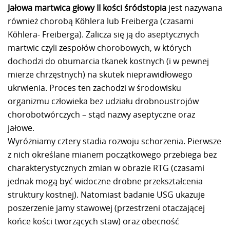
Jałowa martwica głowy II kości śródstopia
jest nazywana
również chorobą Köhlera lub Freiberga (czasami
Köhlera- Freiberga). Zalicza się ją do aseptycznych
martwic czyli zespołów chorobowych, w których
dochodzi do obumarcia tkanek kostnych (i w pewnej
mierze chrzęstnych) na skutek nieprawidłowego
ukrwienia. Proces ten zachodzi w środowisku
organizmu człowieka bez udziału drobnoustrojów
chorobotwórczych – stąd nazwy aseptyczne oraz
jałowe.
Wyróżniamy cztery stadia rozwoju schorzenia. Pierwsze
z nich określane mianem początkowego przebiega bez
charakterystycznych zmian w obrazie RTG (czasami
jednak mogą być widoczne drobne przekształcenia
struktury kostnej). Natomiast badanie USG ukazuje
poszerzenie jamy stawowej (przestrzeni otaczającej
końce kości tworzących staw) oraz obecność