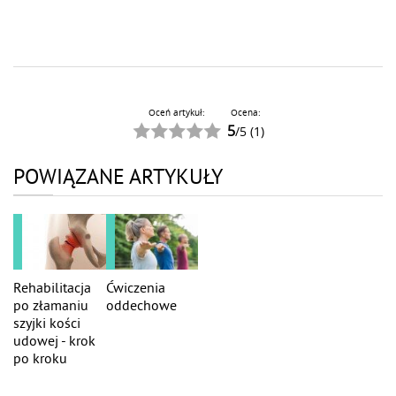
Oceń artykuł:
Ocena:
5
/
5
(
1
)
POWIĄZANE ARTYKUŁY
Rehabilitacja
Ćwiczenia
po złamaniu
oddechowe
szyjki kości
udowej - krok
po kroku