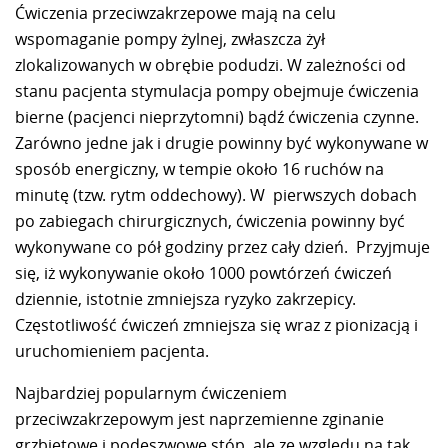
Ćwiczenia przeciwzakrzepowe mają na celu
wspomaganie pompy żylnej, zwłaszcza żył
zlokalizowanych w obrębie podudzi. W zależności od
stanu pacjenta stymulacja pompy obejmuje ćwiczenia
bierne (pacjenci nieprzytomni) bądź ćwiczenia czynne.
Zarówno jedne jak i drugie powinny być wykonywane w
sposób energiczny, w tempie około 16 ruchów na
minutę (tzw. rytm oddechowy). W pierwszych dobach
po zabiegach chirurgicznych, ćwiczenia powinny być
wykonywane co pół godziny przez cały dzień. Przyjmuje
się, iż wykonywanie około 1000 powtórzeń ćwiczeń
dziennie, istotnie zmniejsza ryzyko zakrzepicy.
Częstotliwość ćwiczeń zmniejsza się wraz z pionizacją i
uruchomieniem pacjenta.
Najbardziej popularnym ćwiczeniem
przeciwzakrzepowym jest naprzemienne zginanie
grzbietowe i podeszwowe stóp, ale ze względu na tak