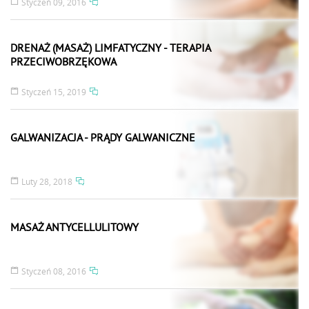
Styczeń 09, 2016
DRENAŻ (MASAŻ) LIMFATYCZNY - TERAPIA
PRZECIWOBRZĘKOWA
Styczeń 15, 2019
GALWANIZACJA - PRĄDY GALWANICZNE
Luty 28, 2018
MASAŻ ANTYCELLULITOWY
Styczeń 08, 2016