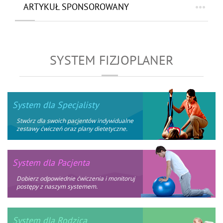
ARTYKUŁ SPONSOROWANY
SYSTEM FIZJOPLANER
System dla Specjalisty
Stwórz dla swoich pacjentów indywidualne
zestawy ćwiczeń oraz plany dietetyczne.
System dla Pacjenta
Dobierz odpowiednie ćwiczenia i monitoruj
postępy z naszym systemem.
System dla Rodzica