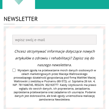
NEWSLETTER
Chcesz otrzymywać informacje dotyczące nowych
artykułów o zdrowiu i rehabilitacji? Zapisz się do
naszego newslettera.
Wyrażam zgodę na przetwarzanie moich danych osobowych w
celach marketingowych przez Macieja Waltrowskiego
prowadzącego działalność gospodarczą pod firmą WaltNet Maciej
Waltrowski z siedzibą w Poznaniu (60-572), ul. Szpitalna 26 lok. 4,
NIP: 7811646745, REGON: 302163777. Każdy Użytkownik ma prawo
wglądu do swoich danych, ich poprawiania, zarządzania,
zaprzestania przetwarzania oraz zażądania ich usunięcia. Podanie
danych jest dobrowolne, ale brak zgody uniemożliwia realizację
zamówienia Newslettera.