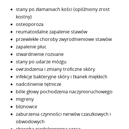
stany po złamaniach kości (opóźniony zrost
kostny)
osteoporoza
reumatoidalne zapalenie stawów
przewlekłe choroby zwyrodnieniowe stawów
zapalenie płuc
stwardnienie rozsiane
stany po udarze mózgu
owrzodzenia i zmiany troficzne skóry
infekcje bakteryjne skóry i tkanek miękkich
nadciśnienie tętnicze
bóle głowy pochodzenia naczynioruchowego
migreny
bliznowce
zaburzenia czynności nerwów czaszkowych i
obwodowych
choroba niedokrwienna serca