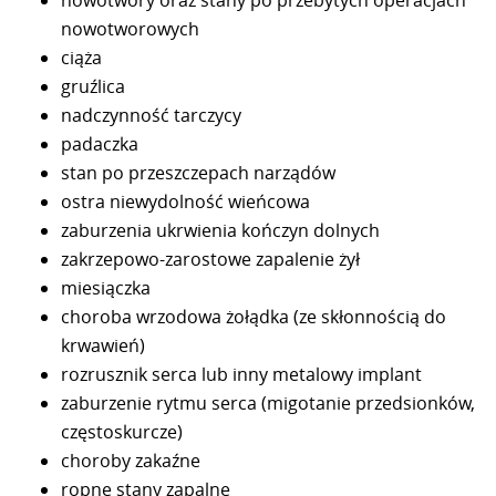
nowotworowych
ciąża
gruźlica
nadczynność tarczycy
padaczka
stan po przeszczepach narządów
ostra niewydolność wieńcowa
zaburzenia ukrwienia kończyn dolnych
zakrzepowo-zarostowe zapalenie żył
miesiączka
choroba wrzodowa żołądka (ze skłonnością do
krwawień)
rozrusznik serca lub inny metalowy implant
zaburzenie rytmu serca (migotanie przedsionków,
częstoskurcze)
choroby zakaźne
ropne stany zapalne