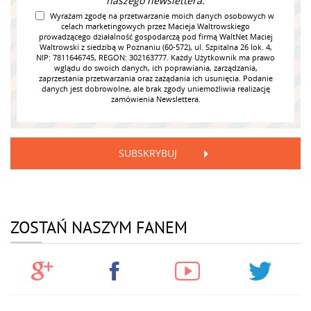
naszego newslettera.
Wyrażam zgodę na przetwarzanie moich danych osobowych w
celach marketingowych przez Macieja Waltrowskiego
prowadzącego działalność gospodarczą pod firmą WaltNet Maciej
Waltrowski z siedzibą w Poznaniu (60-572), ul. Szpitalna 26 lok. 4,
NIP: 7811646745, REGON: 302163777. Każdy Użytkownik ma prawo
wglądu do swoich danych, ich poprawiania, zarządzania,
zaprzestania przetwarzania oraz zażądania ich usunięcia. Podanie
danych jest dobrowolne, ale brak zgody uniemożliwia realizację
zamówienia Newslettera.
SUBSKRYBUJ
ZOSTAŃ NASZYM FANEM