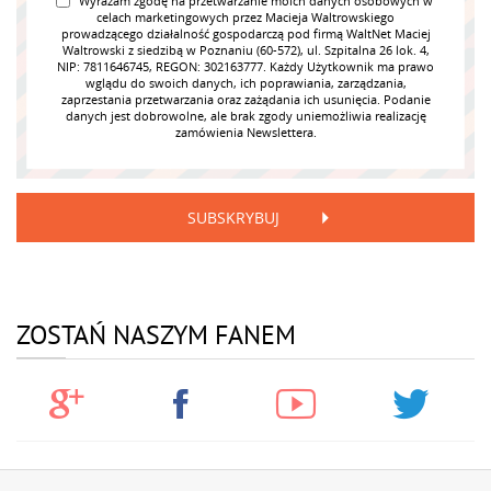
Wyrażam zgodę na przetwarzanie moich danych osobowych w
celach marketingowych przez Macieja Waltrowskiego
prowadzącego działalność gospodarczą pod firmą WaltNet Maciej
Waltrowski z siedzibą w Poznaniu (60-572), ul. Szpitalna 26 lok. 4,
NIP: 7811646745, REGON: 302163777. Każdy Użytkownik ma prawo
wglądu do swoich danych, ich poprawiania, zarządzania,
zaprzestania przetwarzania oraz zażądania ich usunięcia. Podanie
danych jest dobrowolne, ale brak zgody uniemożliwia realizację
zamówienia Newslettera.
SUBSKRYBUJ
ZOSTAŃ NASZYM FANEM