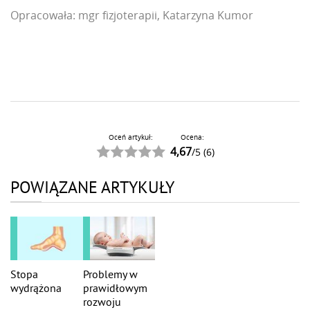
Opracowała: mgr fizjoterapii, Katarzyna Kumor
Oceń artykuł:
Ocena:
4,67
/
5
(
6
)
POWIĄZANE ARTYKUŁY
Stopa
Problemy w
wydrążona
prawidłowym
rozwoju