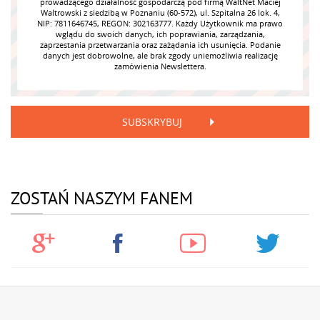
prowadzącego działalność gospodarczą pod firmą WaltNet Maciej
Waltrowski z siedzibą w Poznaniu (60-572), ul. Szpitalna 26 lok. 4,
NIP: 7811646745, REGON: 302163777. Każdy Użytkownik ma prawo
wglądu do swoich danych, ich poprawiania, zarządzania,
zaprzestania przetwarzania oraz zażądania ich usunięcia. Podanie
danych jest dobrowolne, ale brak zgody uniemożliwia realizację
zamówienia Newslettera.
SUBSKRYBUJ
ZOSTAŃ NASZYM FANEM